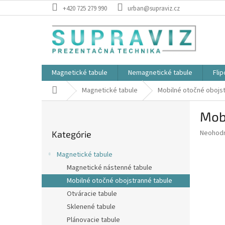
Prejsť
+420 725 279 990
urban@supraviz.cz
na
obsah
Magnetické tabule
Nemagnetické tabule
Flip
Domov
Magnetické tabule
Mobilné otočné obojst
B
Mob
o
Preskočiť
č
Priemer
Neohod
Kategórie
kategórie
n
hodnote
ý
produkt
Magnetické tabule
p
je
Magnetické nástenné tabule
0,0
a
z
Mobilné otočné obojstranné tabule
n
5
e
Otváracie tabule
hviezdič
l
Sklenené tabule
Plánovacie tabule