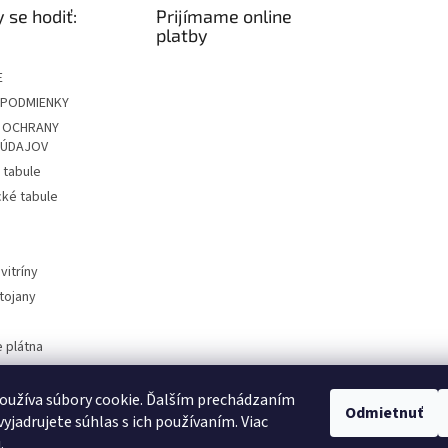
 se hodiť:
Prijímame online
platby
E
PODMIENKY
 OCHRANY
 ÚDAJOV
 tabule
ké tabule
vitríny
tojany
 plátna
KCIE
oužíva súbory cookie. Ďalším prechádzaním
Odmietnuť
yjadrujete súhlas s ich používaním. Viac
VIZ.CZ
u
.