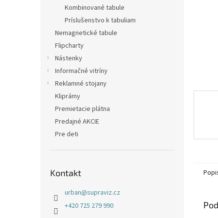
Kombinované tabule
Príslušenstvo k tabuliam
Nemagnetické tabule
Flipcharty
Nástenky
Informačné vitríny
Reklamné stojany
Kliprámy
Premietacie plátna
Predajné AKCIE
Pre deti
Kontakt
Popi
urban
@
supraviz.cz
Pod
+420 725 279 990