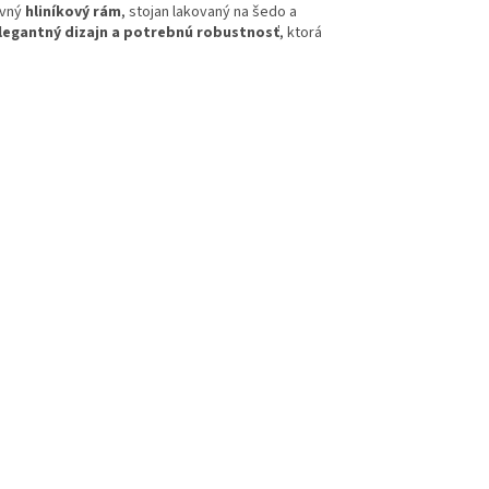
evný
hliníkový rám
, stojan lakovaný na šedo a
elegantný dizajn a potrebnú robustnosť
, ktorá