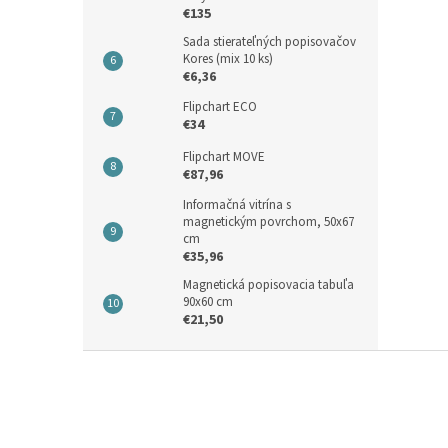
€135
Sada stierateľných popisovačov
Kores (mix 10 ks)
€6,36
Flipchart ECO
€34
Flipchart MOVE
€87,96
Informačná vitrína s
magnetickým povrchom, 50x67
cm
€35,96
Magnetická popisovacia tabuľa
90x60 cm
€21,50
Z
á
p
ä