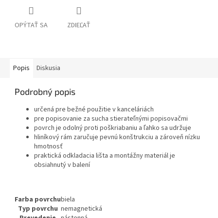
OPÝTAŤ SA
ZDIEĽAŤ
Popis
Diskusia
Podrobný popis
určená pre bežné použitie v kanceláriách
pre popisovanie za sucha stierateľnými popisovačmi
povrch je odolný proti poškriabaniu a ľahko sa udržuje
hliníkový rám zaručuje pevnú konštrukciu a zároveň nízku
hmotnosť
praktická odkladacia lišta a montážny materiál je
obsiahnutý v balení
Farba povrchu
biela
Typ povrchu
nemagnetická