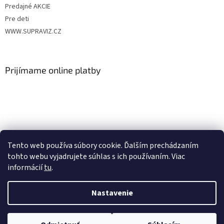
Predajné AKCIE
Pre deti
WWW.SUPRAVIZ.CZ
Prijímame online platby
Nákupný košík
Tento web používa súbory cookie. Ďalším prechádzaním
tohto webu vyjadrujete súhlas s ich používaním. Viac
0
KS /
€0
informácií
tu
.
Nastavenie
Vytvoril Shoptet