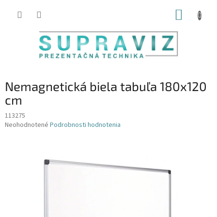
Prejsť
NÁKUP
na
obsah
KOŠÍK
Nemagnetická biela tabuľa 180x120
cm
113275
Priemerné
Neohodnotené
Podrobnosti hodnotenia
hodnotenie
produktu
je
0,0
z
5
hviezdičiek.