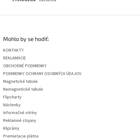
Prevedenie
nástenná
Z
á
p
ä
Mohlo by se hodiť:
t
KONTAKTY
i
REKLAMÁCIE
e
OBCHODNÉ PODMIENKY
PODMIENKY OCHRANY OSOBNÝCH ÚDAJOV
Magnetické tabule
Nemagnetické tabule
Flipcharty
Nástenky
Informačné vitríny
Reklamné stojany
Kliprámy
Premietacie plátna