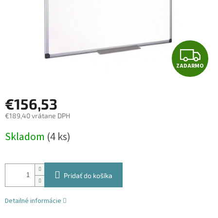
Z
ZADARMO
A
D
€156,53
A
€189,40 vrátane DPH
Jednotková
R
Skladom
(4 ks)
cena:
M
O
Pridať do košíka
Detailné informácie