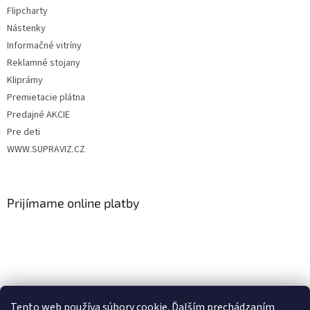
Flipcharty
Nástenky
Informačné vitríny
Reklamné stojany
Kliprámy
Premietacie plátna
Predajné AKCIE
Pre deti
WWW.SUPRAVIZ.CZ
Prijímame online platby
Nákupný košík
Tento web používa súbory cookie. Ďalším prechádzaním