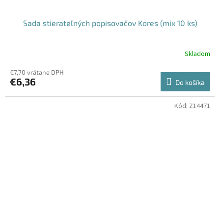
Sada stierateľných popisovačov Kores (mix 10 ks)
Skladom
€7,70 vrátane DPH
€6,36
Do košíka
Kód:
Z14471