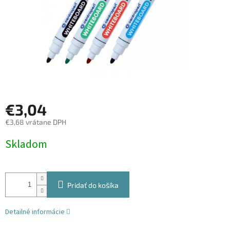
€3,04
€3,68 vrátane DPH
Jednotková
Skladom
cena:
Pridať do košíka
Detailné informácie