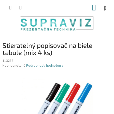
Prejsť
NÁKUP
na
obsah
KOŠÍK
Stierateľný popisovač na biele
tabule (mix 4 ks)
113282
Priemerné
Neohodnotené
Podrobnosti hodnotenia
hodnotenie
produktu
je
0,0
z
5
hviezdičiek.