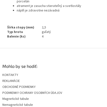
porcelán
atrament je zasucha stierateľný a svetlostály
náplň je zdravotne nezávadná
Šírka stopy (mm)
2,5
Typ hrotu
guľatý
Balenie (ks)
4
Z
á
p
ä
Mohlo by se hodiť:
t
KONTAKTY
i
REKLAMÁCIE
e
OBCHODNÉ PODMIENKY
PODMIENKY OCHRANY OSOBNÝCH ÚDAJOV
Magnetické tabule
Nemagnetické tabule