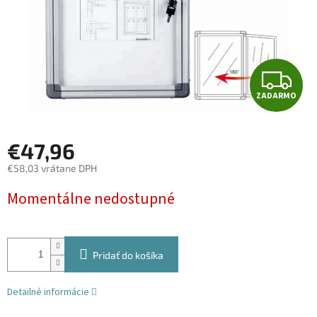
Z
ZADARMO
A
D
€47,96
A
€58,03 vrátane DPH
Jednotková
R
Momentálne nedostupné
cena:
M
O
Pridať do košíka
Detailné informácie