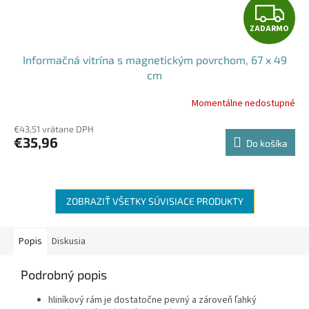
Z
ZADARMO
A
Informačná vitrína s magnetickým povrchom, 67 x 49
D
cm
A
Momentálne nedostupné
R
€43,51 vrátane DPH
€35,96
Do košíka
M
O
ZOBRAZIŤ VŠETKY SÚVISIACE PRODUKTY
Popis
Diskusia
Podrobný popis
hliníkový rám je dostatočne pevný a zároveň ľahký