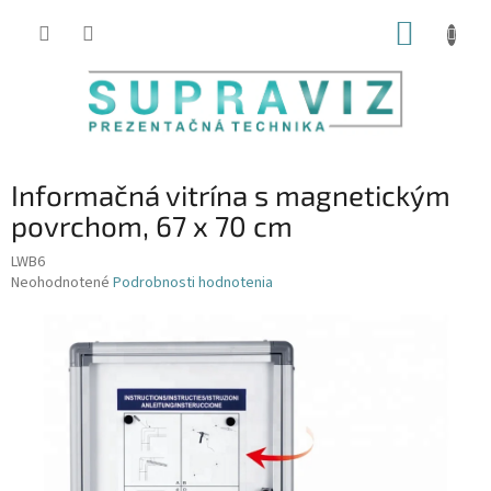
Prejsť
NÁKUP
na
obsah
KOŠÍK
Informačná vitrína s magnetickým
povrchom, 67 x 70 cm
LWB6
Priemerné
Neohodnotené
Podrobnosti hodnotenia
hodnotenie
produktu
je
0,0
z
5
hviezdičiek.