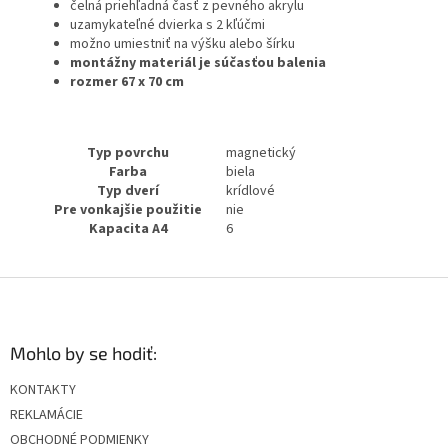
čelná priehľadná časť z pevného akrylu
uzamykateľné dvierka s 2 kľúčmi
možno umiestniť na výšku alebo šírku
montážny materiál je súčasťou balenia
rozmer 67 x 70 cm
Typ povrchu
magnetický
Farba
biela
Typ dverí
krídlové
Pre vonkajšie použitie
nie
Kapacita A4
6
Z
á
p
ä
Mohlo by se hodiť:
t
KONTAKTY
i
REKLAMÁCIE
e
OBCHODNÉ PODMIENKY